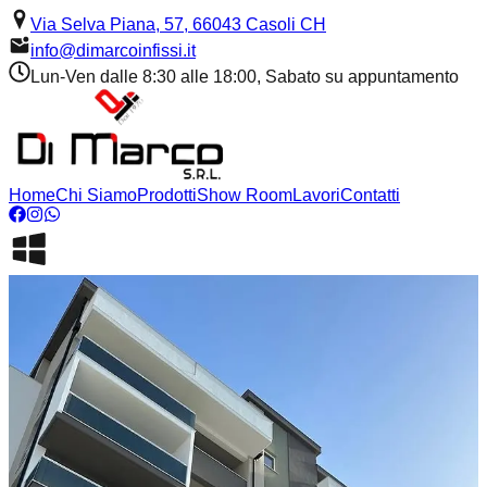
Via Selva Piana, 57, 66043 Casoli CH
info@dimarcoinfissi.it
Lun-Ven dalle 8:30 alle 18:00, Sabato su appuntamento
Home
Chi Siamo
Prodotti
Show Room
Lavori
Contatti